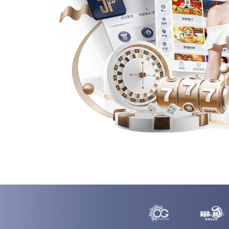
2025 年 11 月
2025 年 10 月
2025 年 9 月
2025 年 8 月
2025 年 7 月
2025 年 6 月
2025 年 5 月
2025 年 4 月
2025 年 3 月
2025 年 2 月
2025 年 1 月
2024 年 12 月
2024 年 11 月
2024 年 10 月
2024 年 9 月
2024 年 8 月
2024 年 7 月
2024 年 6 月
2024 年 5 月
2024 年 4 月
2024 年 3 月
2024 年 2 月