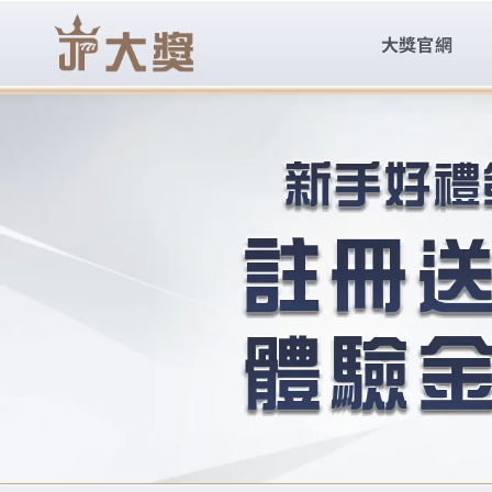
九州娛樂城玩運彩官網
九州娛樂城玩運彩官網堅信客戶的利益永遠擺在第一位，為滿足
用效果，讓客戶達到100%的放心，100%的滿意。
場中投注無邊界，台
台灣運彩
場中投注