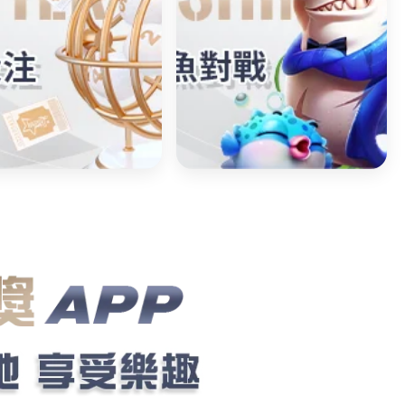
近期文章
台灣運彩官網合法場中體驗，盡享全球賽事精彩
台灣彩卷場中跟隨賽事節奏，投注更具策略性
台灣彩券即時赔率浮動，場中掌握獲利先機
台灣運彩官網合法場中投注，讓觀賽更添層次感
台灣運彩場中即時加注，掌握賽事逆轉契機
近期留言