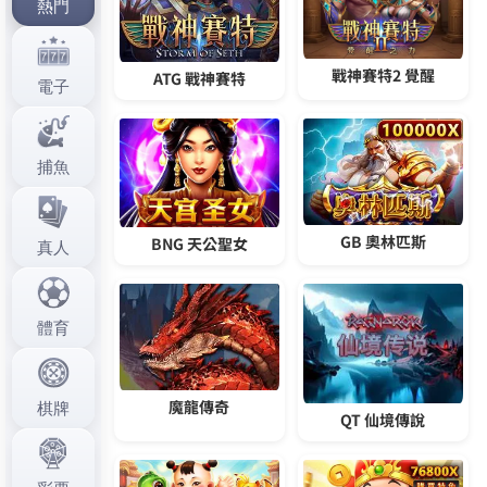
你前所未有的體驗，玩家在這裡可以享受萬人同時線
上的盛大場面，更有隨時競技開局的樂趣，在這遊戲
的世界中體驗別樣風格的玩法。
發
分
2020 年 12 月 29 日
台灣運彩官網
佈
類
日
期:
選擇台灣運彩可以享受賓至如
歸的VIP玩樂
想要體驗最勁爆最火熱的博彩遊戲？LEO娛樂中每天
都有大量的真人玩家24小時線上，
台灣運彩
每一處細
節都值得欣賞，配上舒緩的背景音樂，讓玩家有身臨
其境的體驗，多樣的博弈競技玩法能够為玩家帶來更
多的歡樂與趣味，推薦遊戲介面簡潔清爽，給你舒心
的體驗，享受遊戲沒煩惱。