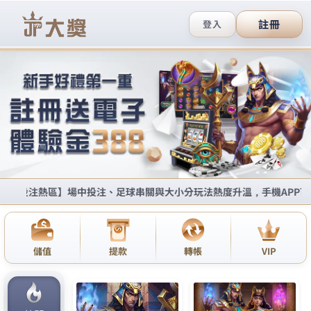
九州娛樂城玩運彩官網
月份:
2020 年 12 月
台灣運彩官網精彩刺激的遊
戲，讓您如同親至賭場
台灣運彩官網
為會員玩家提供多種熱門且多元的線上
遊戲，多元的玩法，經典的對決技巧，讓你可以盡情
的進行遊戲，體驗不同難度的挑戰模式，推薦能够給