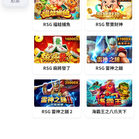
訊安全技術，有效防範詐騙，保障玩家資金與個資安
全，台灣運彩官網所授權和監管之合法線上娛樂公
司；確保所有玩家享有博弈公正性與安全性、捍衛玩
家權益、避免博弈受犯罪活動引響。
發
分
2025 年 10 月 11 日
台灣運彩官網
佈
類
日
期:
搜
搜
尋
尋
關
鍵
字:
頁面
九州娛樂城dcard