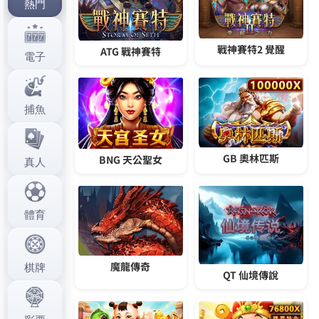
家們注册就可以獲得非常多的遊戲好禮，絕對帶給玩
家們一個十分公平的競技方式，任何時間想玩就可以
暢玩，沒有任何阻礙。
發
分
2020 年 6 月 11 日
運動彩券
佈
類
日
期:
LEO娛樂為用戶提供了豐富的
遊戲
LEO娛樂致力於提供全球客戶最有價值的遊戲娛樂體
驗，遊戲大廳內彙聚了數十款的經典熱門模式，讓玩
家能够有超多的選擇空間，提供豐富多樣的
彩券
遊戲
產品，玩家在這裡可以享受百分百真人線上博弈的樂
趣，同時更有非常齊全的玩法想玩就玩。