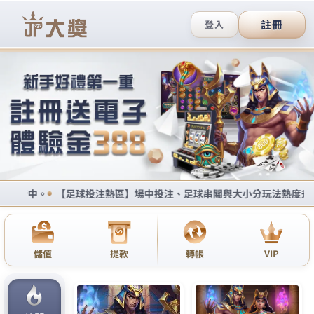
九州娛樂城玩運彩官網
月份:
2020 年 6 月
喜歡運動彩券遊戲的朋友趕緊
下載體驗吧
LEO娛樂為您打造一個良好的真人線上環境，擁有多
款火爆熱門的遊戲，是讓你坐在家裡就能玩的網上電
玩城，
運動彩券
是一款多人線上競技遊戲，遊戲中玩