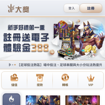
九州娛樂城玩運彩官網
月份:
2020 年 3 月
台灣運彩活動推薦讓你天天好
禮領不完
台灣運彩官網
提供各種各樣的體育投注遊戲，以吸引
大家從夢到大獎，人們只是享受夜晚，無論你是初學
者還是老手，重要的是要知道有用的技巧，讓你在賭