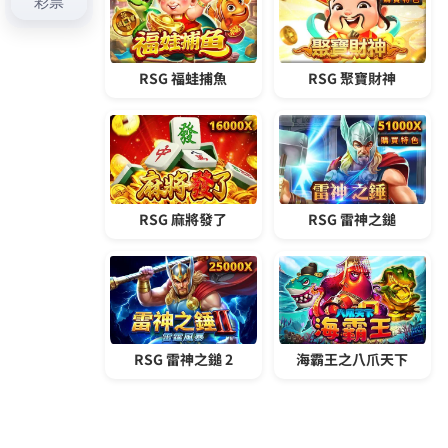
這是一直以來所秉持的信念。
發
分
2020 年 3 月 25 日
運彩
佈
類
日
期:
只要你夠會分析，絕對能找到
贏錢的方法
台灣運彩官網有真人美女荷官在這還可以享有一對一
的特別special的服務，新形式的平台呈現在您眼前讓
您有大大的視覺滿足，
台灣運彩
將最好的遊戲通通提
供給您，只希望讓您在遊戲過程中拔得頭籌，輕易地
過關斬將，創造您人生新的成就高峰！