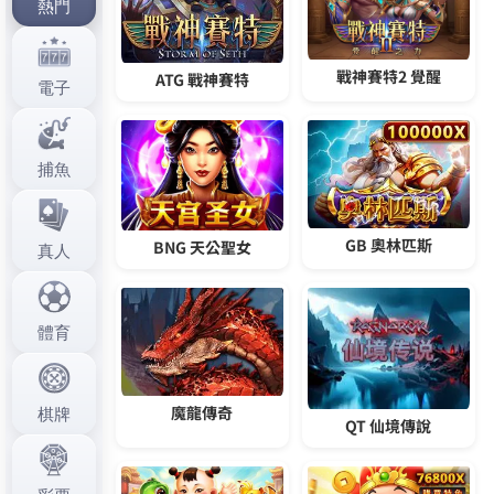
場更有利可圖和樂趣的時間，推薦你玩的每個遊戲都
有不同的策略以及動機可以改變當下的勝負。
發
分
2020 年 3 月 25 日
台灣運彩官網
佈
類
日
期:
提供多種熱門且多元的運彩遊
戲任你選
LEO玩運彩官網提供多樣的遊戲包括體育投注，真人
娛樂，
運彩
遊戲等，推薦每種遊戲也都有不同的特
色，人人都能依照自己的喜好找到合適的遊戲，要是
打累了，有提供最新最棒最優質的AV影城，讓每位客
人都能盡情享樂，我們不怕您贏錢只怕您忘記領優惠