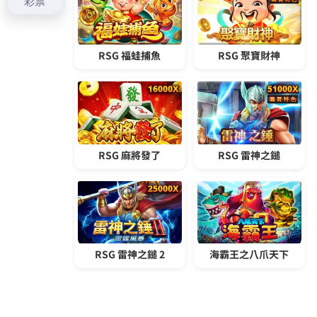
性，提供您多種娛樂平台，讓您享有最新、最豐富的
遊戲體驗，您可自由穿梭各個遊戲平台，不須受限單
一遊戲上，每時每刻都有超多玩家匹配對局，歡樂無
限，如果你是單身的話，那麼這裡就是你的天堂，是
玩遊戲的不錯選擇。
發
分
2022 年 2 月 14 日
台灣運彩官網
佈
類
日
期:
搜
搜
尋
尋
關
鍵
字:
頁面