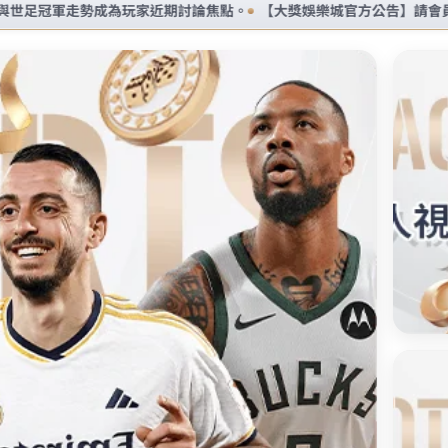
，當比賽出現逆轉苗頭、關鍵球員上場或紅黃牌罰下等狀況時，
整，為你提供高回報的投注機會，不論是棒球的逆轉全壘打、籃
足球的臨場換人戰術，你都能憑藉敏銳的觀察力即時出手，台灣
數據與赔率走勢分析，協助你精准判斷轉折點，合法合規的平
驗，讓你在緊張刺激的賽事中，輕鬆抓住獲利契機，實現收益最
官網運彩投注賠率高到你無法抗拒