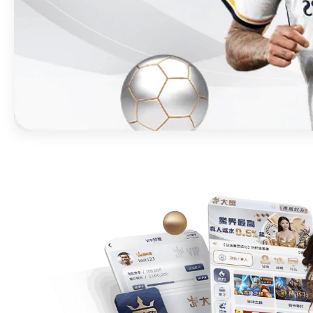
章:
隨身攜帶的奢華賭場，台灣運
下
一
篇
文
章:
彙整
2026 年 7 月
2026 年 6 月
2026 年 5 月
2026 年 4 月
2026 年 3 月
2026 年 2 月
2026 年 1 月
2025 年 12 月
2025 年 11 月