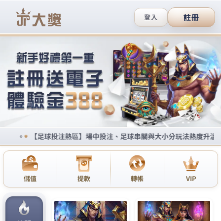
九州娛樂城玩運彩官網
熱血賽事一手掌握！台灣運彩
官網運彩投注賠率高到你無法
抗拒
世界盃、NBA、歐冠杯……當你為心中支持的球隊瘋
狂吶喊時，有沒有想過讓這份熱血變成你的銀行存
款？
台灣運彩官網
體育運彩專區，為全球體育迷提供
最全面、最即時的賽事投注服務，我們擁有最專業的
賽事數據分析與即時比分系統，幫助你做出最明智的
預測，配合秒級更新的帳戶系統，球賽一結束，派彩