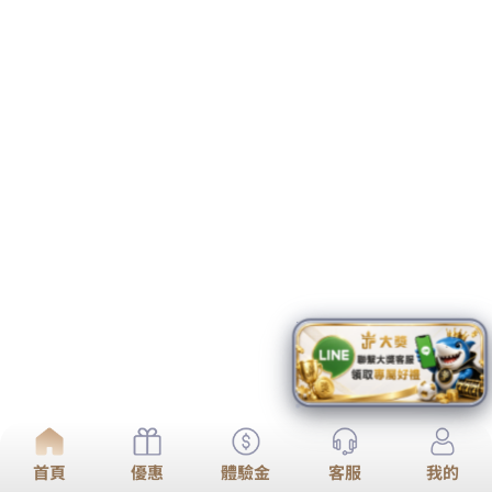
台灣運彩官網合法場中體驗，盡享全球賽事精彩
台灣彩卷場中跟隨賽事節奏，投注更具策略性
台灣彩券即時赔率浮動，場中掌握獲利先機
台灣運彩官網合法場中投注，讓觀賽更添層次感
台灣運彩場中即時加注，掌握賽事逆轉契機
近期留言
九州娛樂城玩運彩官網
是業內最大的
運動彩券
資訊的
報馬仔
網
站，九州娛樂城主要的服務是提供論壇交流、即時比分、玩運彩投
注交流都歡迎。
運彩好朋友
用手機看台灣彩卷販售賽事預測資
訊，
taiwan lottery
超快即時比分。