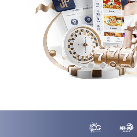
2026 年 1 月
2025 年 12 月
2025 年 11 月
2025 年 10 月
2025 年 9 月
2025 年 8 月
2025 年 7 月
2025 年 6 月
2025 年 5 月
2025 年 4 月
2025 年 3 月
2025 年 2 月
2025 年 1 月
2024 年 12 月
2024 年 11 月
2024 年 10 月
2024 年 9 月
2024 年 8 月
2024 年 7 月
2024 年 6 月
2024 年 5 月