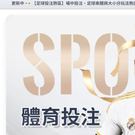
台灣運彩官網
是您
深入賽事分析，涵
作
admin
可根據您的風險偏
者
發
2026 年 2 月 27 日
高報酬模式。無論
佈
分
台灣運彩官網
和福利，台灣運彩
日
類
多而且有趣。
期:
文
上一篇文章
章
台灣彩卷讓運動熱情與幸運同
上
一
導
篇
覽
文