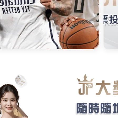
波動率提升，吸引了許多新手玩家的