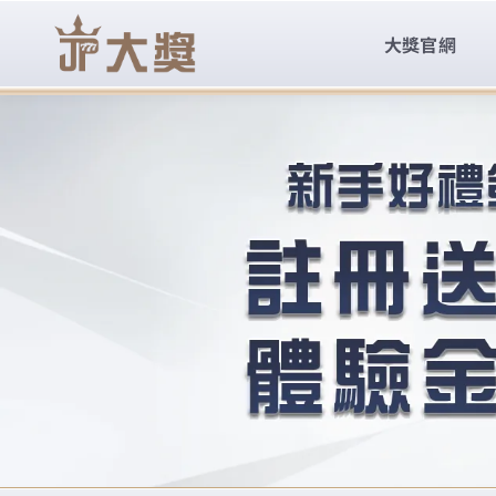
九州娛樂城玩運彩官網
九州娛樂城玩運彩官網堅信客戶的利益永遠擺在第一位，為滿足
用效果，讓客戶達到100%的放心，100%的滿意。
台灣運彩官網讓玩家
豐厚的獎勵