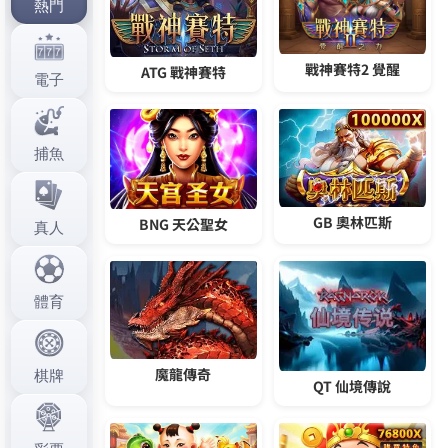
局即時調整策略，靈活性拉滿，台灣運彩官網合法經
營，資金安全有保障，讓你盡情享受場中投注的刺激
感，在熱愛的赛事中創造額外收穫。
作
發
分
admin
2026 年 1 月 16 日
台灣運彩官網
者
佈
類
日
期:
文
上一篇文章
章
台灣彩券與賽事同步的臨場體驗，多
上
一
元玩法任你選擇
導
篇
覽
文
章:
下一篇文章
攻防瞬間定勝負，台灣運彩抓準時機
下
一