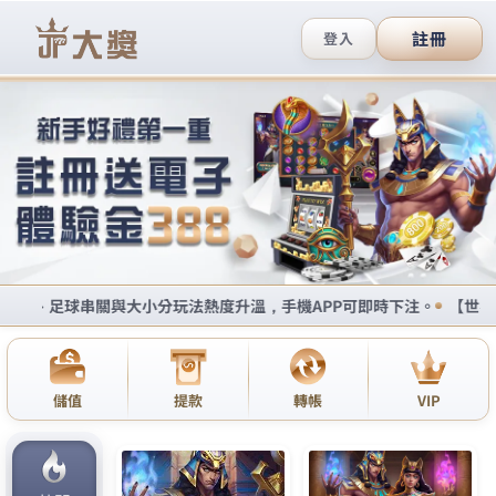
九州娛樂城玩運彩官網
台灣運彩官網不止觀賽，場中
投注開啟獲利新體驗
還在單純觀看體育赛事？
台灣運彩官網
讓你從旁觀者
變成參與者，開啟觀賽+獲利雙重體驗，場中投注覆蓋
棒球、籃球、足球等台灣玩家喜愛的賽事，從常規時
間到補時階段，全程開放動態投注，讓你不錯過任何
一個獲利契機，官方即時同步賽事數據、攻防統計與
赔率變化，確保你掌握最全面的資訊，做出精准判
斷，不同於赛前投注的固定選擇，場中投注可根據戰