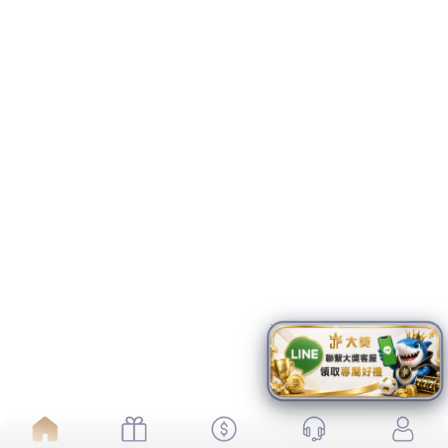
近期文章
台灣運彩官網合法場中體驗，盡享全球賽事精彩
台灣彩卷場中跟隨賽事節奏，投注更具策略性
台灣彩券即時赔率浮動，場中掌握獲利先機
台灣運彩官網合法場中投注，讓觀賽更添層次感
台灣運彩場中即時加注，掌握賽事逆轉契機
近期留言
九州娛樂城玩運彩官網
是業內最大的
運動彩券
資訊的
報馬仔
網
站，九州娛樂城主要的服務是提供論壇交流、即時比分、玩運彩投
注交流都歡迎。
運彩好朋友
用手機看台灣彩卷販售賽事預測資
訊，
taiwan lottery
超快即時比分。