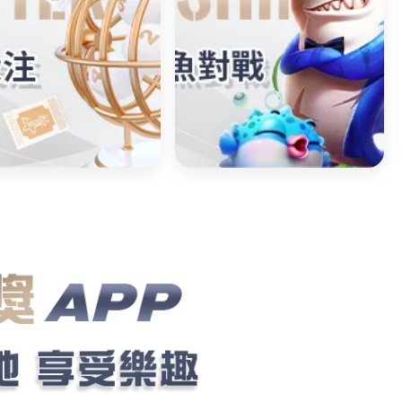
近期文章
台灣運彩官網合法場中體驗，盡享全球賽事精彩
台灣彩卷場中跟隨賽事節奏，投注更具策略性
台灣彩券即時赔率浮動，場中掌握獲利先機
台灣運彩官網合法場中投注，讓觀賽更添層次感
台灣運彩場中即時加注，掌握賽事逆轉契機
近期留言