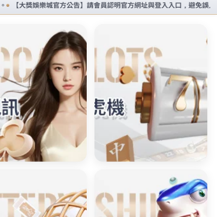
頁面
九州娛樂城dcard
台彩
台灣彩券
台灣彩卷
台灣運彩
台灣運彩官網
台灣運彩賽事表
娛樂城代理dcard
彩券
會出金的娛樂城
玩運
玩運彩
百家樂賺錢dcard
運動彩券
運彩
運彩報馬仔
運彩好朋友
運彩比分