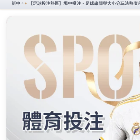
台灣運彩官網
無需
色，讓您在電競遊
作
admin
牌遊戲，滿足各類
者
發
2025 年 9 月 23 日
運動體驗。遊戲種
佈
分
台灣運彩官網
其他體育商系統沒
日
類
更是領先台灣運彩
期:
文
上一篇文章
章
台灣彩券豐富玩法給熱愛遊戲
上
一
導
篇
覽
文