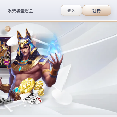
出問題源頭，並用快速的服務行動加以改善，並確認改善之後的使
搜
搜
尋
尋
關
鍵
字: