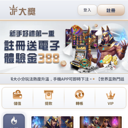
九州娛樂城玩運彩官網
台灣運彩官網讓趣味的娛樂節
目活動成為學習工作後的消遣
台灣運彩官網
向玩家呈現最獨特的賭場遊戲，為您提
供全新的投資報酬率，您可以體驗真實賭場的實際感
受，不只在體育博彩，真人娛樂，電子遊戲，彩票球
彩，電競遊戲等其他遊戲，玩家無論是電腦、平板或
是各種手機均免下載、免安裝、免費程式驗證即可登
入進行遊戲，完美相容所有移動裝置系統，台灣運彩
官網為玩家提供更方便高效的登入選擇。