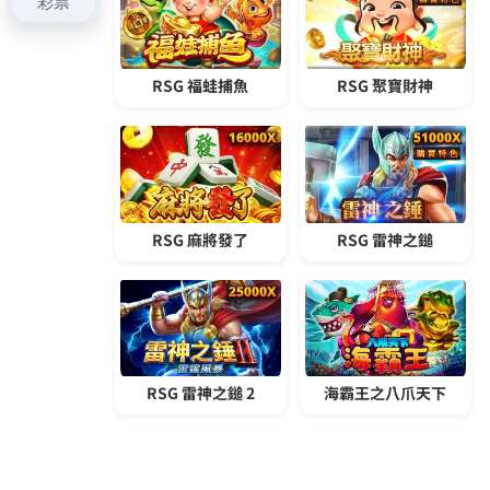
文
章:
彙整
2026 年 8 月
2026 年 7 月
2026 年 6 月
2026 年 5 月
2026 年 4 月
2026 年 3 月
2026 年 2 月
2026 年 1 月
2025 年 12 月
2025 年 11 月
2025 年 10 月