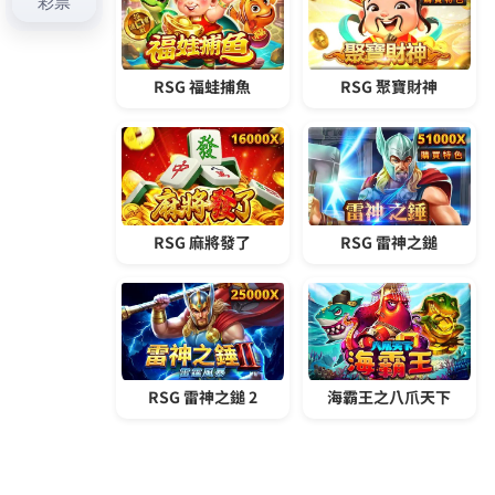
章:
彙整
2026 年 8 月
2026 年 7 月
2026 年 6 月
2026 年 5 月
2026 年 4 月
2026 年 3 月
2026 年 2 月
2026 年 1 月
2025 年 12 月
2025 年 11 月
2025 年 10 月
2025 年 9 月