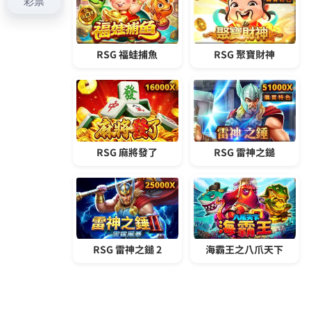
2026 年 3 月
2026 年 2 月
2026 年 1 月
2025 年 12 月
2025 年 11 月
2025 年 10 月
2025 年 9 月
2025 年 8 月
2025 年 7 月
2025 年 6 月
2025 年 5 月
2025 年 4 月
2025 年 3 月
2025 年 2 月
2025 年 1 月
2024 年 12 月