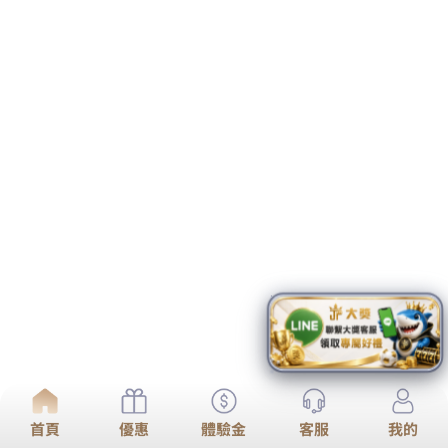
台灣彩券即時赔率浮動，場中掌握獲利先機
台灣運彩官網合法場中投注，讓觀賽更添層次感
台灣運彩場中即時加注，掌握賽事逆轉契機
台灣彩券打造你的獲利捷徑
把握場中黃金分鐘，台灣彩券助你獲利
近期留言
九州娛樂城玩運彩官網
是業內最大的
運動彩券
資訊的
報馬仔
網
站，九州娛樂城主要的服務是提供論壇交流、即時比分、玩運彩投
注交流都歡迎。
運彩好朋友
用手機看台灣彩卷販售賽事預測資
訊，
taiwan lottery
超快即時比分。