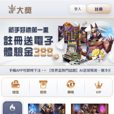
九州娛樂城玩運彩官網
台灣運彩官網帶給玩家許多更
加新穎的遊戲類型，為玩家提
供顛覆性的體驗
台灣運彩官網
提供豐富的真人遊戲，如百家樂、21
點，還有各式運彩和彩票遊戲，包括今彩539，讓您
隨時享受刺激的賭場體驗，也有各種熱門的電子遊戲
與捕魚遊戲，為玩家帶來不斷升級的遊戲樂趣，台灣
運彩官網給玩家一種身臨其境的感覺，使用了頂尖的2
次世代引擎搭建，前所未有的真人線上實时語音交流