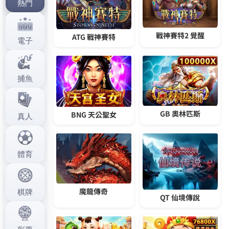
玩法輔助玩家踏上君王之路，披荊斬棘，直至世界的
巔峰！
作
發
分
admin
2024 年 12 月 13 日
台灣運彩官網
者
佈
類
日
期:
文
上一篇文章
章
運彩比分以可靠的客戶支援確保玩家
上
一
享受最佳遊戲體驗
導
篇
覽
文
章:
下一篇文章
LEO娛樂玩運彩官網讓你足不出戶，
下
一
即可盡享特色遊戲
篇