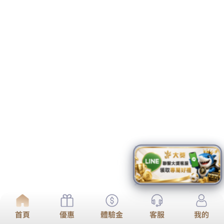
台灣彩券即時赔率浮動，場中掌握獲利先機
台灣運彩官網合法場中投注，讓觀賽更添層次感
台灣運彩場中即時加注，掌握賽事逆轉契機
台灣彩券打造你的獲利捷徑
把握場中黃金分鐘，台灣彩券助你獲利
近期留言
九州娛樂城玩運彩官網
是業內最大的
運動彩券
資訊的
報馬仔
網
站，九州娛樂城主要的服務是提供論壇交流、即時比分、玩運彩投
注交流都歡迎。
運彩好朋友
用手機看台灣彩卷販售賽事預測資
訊，
taiwan lottery
超快即時比分。