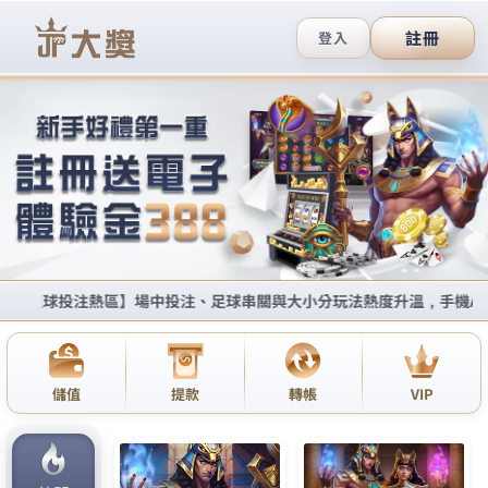
九州娛樂城玩運彩官網
台灣運彩官網讓成千上萬的玩
家們在網上娛樂輕鬆遊戲
台灣運彩官網提
供百家樂、真人21點、線上骰寶、大
老二、鬥地主等博弈遊戲，免安裝、免下載，讓你一
按就玩，仿造真實博弈，這個平台每天都會上演壹些
精彩的表演，讓更多的玩家流連忘返，願意去投入其
中。這也是這個平台非常新玩家的原因之壹。現在玩
家進入這個平台之後，這些玩家不會後悔，能够看到
很多精彩的表演，同時這些玩家也能够學會如何混迹