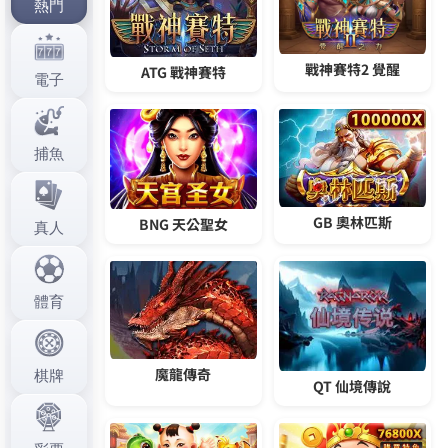
各個平台。
作
發
分
admin
2024 年 10 月 25 日
台灣運彩官網
者
佈
類
日
期:
文
上一篇文章
章
運動彩券歡樂對決，讓你體驗到遊戲
上
一
的魅力
導
篇
覽
文
章:
下一篇文章
台灣彩券多種遊戲選擇，確保及時有
下
一
效的解決您的問題
篇
文