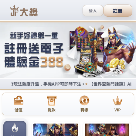
九州娛樂城玩運彩官網
台灣彩券多種遊戲選擇，確保
及時有效的解決您的問題
LEO娛樂玩運彩官網以真人互動陪玩、多元娱樂遊
戲、體育直播及影城服務為主打，是一家提供全方位
線上娱樂及多元化服務的平台，
台灣彩券
是現時手機
上最受歡迎的一款遊戲，規則簡單、玩法豐富，是玩
家們最喜歡的博彩選擇之一，遊戲畫面十分復古，千
萬玩家讓你挑戰，開桌免等咖，讓你走到哪玩到哪，
現在只要加入娛樂城，註冊的會員都有免費點數讓你