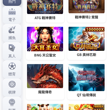
搶先體驗，讓你打牌沒負擔，一秒就上手！
作
發
分
admin
2024 年 10 月 25 日
台灣彩券
者
佈
類
日
期:
文
上一篇文章
章
台灣運彩官網讓成千上萬的玩家們在
上
一
網上娛樂輕鬆遊戲
導
篇
覽
文
章:
下一篇文章
運動彩券保護玩家的資金並確保遊戲
下
一
的可持續性
篇
文