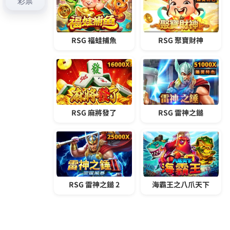
文
章:
彙整
2026 年 7 月
2026 年 6 月
2026 年 5 月
2026 年 4 月
2026 年 3 月
2026 年 2 月
2026 年 1 月
2025 年 12 月
2025 年 11 月
2025 年 10 月