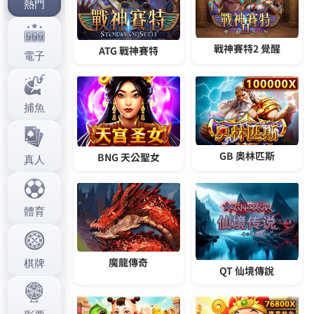
系統與遊戲選擇，穩定、快速、順暢：評價第一的遊
戲平台，可靠、安心、有保障。
作
發
分
admin
2024 年 6 月 28 日
台灣運彩官網
者
佈
類
日
期:
文
上一篇文章
章
運彩比分讓你足不出戶就能享受遊戲
上
一
博弈的魅力
導
篇
覽
文
章:
下一篇文章
運動彩券精確簡明的分析讓您全面獲
下
一
知訊息，讓所有的玩家皆有賓至如歸
篇
的感覺