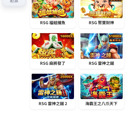
章:
彙整
2026 年 8 月
2026 年 7 月
2026 年 6 月
2026 年 5 月
2026 年 4 月
2026 年 3 月
2026 年 2 月
2026 年 1 月
2025 年 12 月
2025 年 11 月
2025 年 10 月
2025 年 9 月