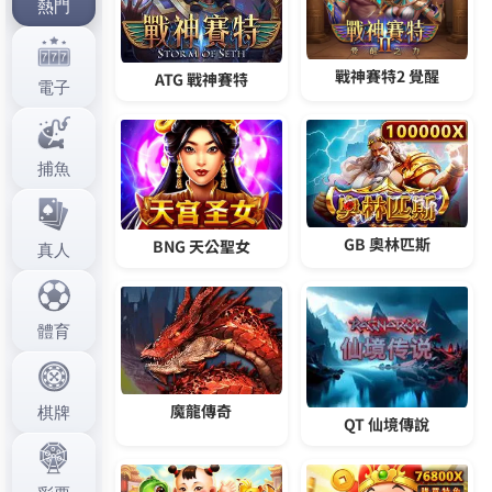
方位的國際化服務。
作
發
分
admin
2024 年 6 月 3 日
台灣彩券
者
佈
類
日
期:
文
上一篇文章
章
運彩比分讓玩家可以盡情展現個人技
上
一
術、特色
導
篇
覽
文
章:
下一篇文章
運彩比分種類眾多滿足不同喜好的玩
下
一
家
篇
文