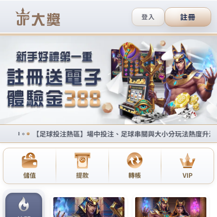
九州娛樂城玩運彩官網
運動彩券玩法十分簡單，可滿
足不同類型的玩家讓你愛不釋
手
LEO娛樂玩運彩官網致力讓客戶能每天24小時體驗到
最精彩刺激的休閒享受，
運動彩券
是一款競技感超强
的遊戲，遊戲中每天都有大量的真人玩家24小時線
上，無需註冊，人機對戰，即點即玩，運動彩券遊戲
融入多種經典的玩法，讓你不管是躺著玩、側著玩、
趴著玩還是站著玩都能玩的心花怒放、意亂情迷，可