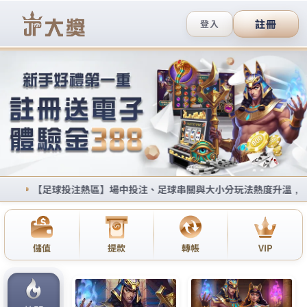
九州娛樂城玩運彩官網
運彩比分讓所有的玩家們可以
安心有保障的盡情的投注
LEO娛樂玩運彩官網為廣大遊戲玩家提供戰爭策略、
角色扮演、社區養成和模擬經營等最熱門的遊戲，為
億萬玩家提供各種新鮮好玩的
運彩比分
遊戲，推薦遊
戲種類繁多，經典的對決讓玩家可以盡情進行遊戲，
遊戲簡潔流暢的畫面，不同難度的挑戰模式，運彩比
分能够給你前所未有的體驗，玩家將能在這遊戲的世
界中體驗別樣風格的挑戰。