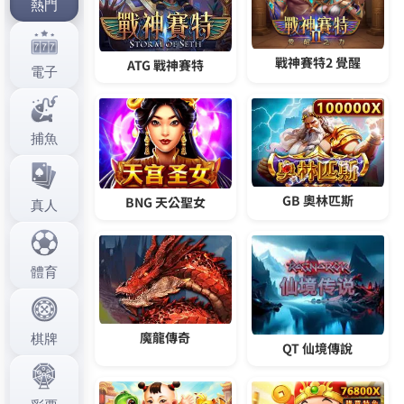
格的玩法。
作
發
分
admin
2023 年 6 月 24 日
運動彩券
者
佈
類
日
期:
文
上一篇文章
章
運彩比分遊戲種類繁多，展示您的遊
上
一
戲成就
導
篇
覽
文
章:
下一篇文章
台灣彩卷的主題非常有特色，盡情享
下
一
受遊戲的魅力
篇
文