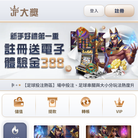
九州娛樂城玩運彩官網
運動彩券多樣的博弈競技玩法
能够為玩家帶來更多的歡樂與
趣味
LEO娛樂玩運彩官網這裡擁有豐富的遊戲玩法，公平
的對戰，真人實时線上聯網PK，好友約戰無限暢玩，
運動彩券
的經典玩法相當多，玩家可以在這裡找到各
式各樣的遊戲，而且福利豐厚，玩家在這裡可以享受
萬人同時線上的盛大場面，更有隨時競技開局的樂
趣，運動彩券玩家將能在這遊戲的世界中體驗別樣風