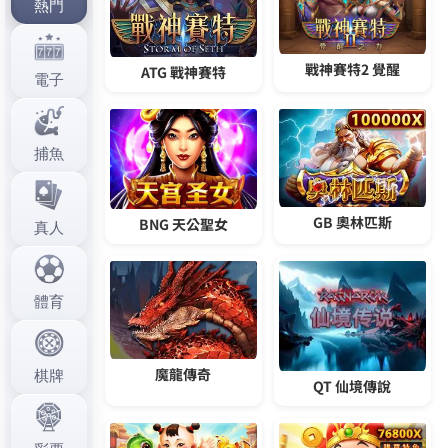
作
發
分
admin
2023 年 4 月 3 日
台灣運彩官網
者
佈
類
日
期:
文
上一篇文章
章
運彩比分讓您在緊張刺激中享受遊戲
上
一
的樂趣
導
篇
覽
文
章:
下一篇文章
LEO娛樂玩運彩官網為您提供專業的
下
一
高頻彩票遊戲平台
篇