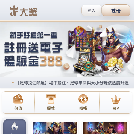
九州娛樂城玩運彩官網
台灣運彩官網帶給您空前的遊
戲體驗讓您一夜致富不再是夢
想
台灣運彩官網
提供最廣範圍並最具競爭力的遊戲產
品，我們簡單明瞭的宗旨就是提供給廣大客戶最優質
的娛樂以及意想不到的收穫，為您提供高品質、高賠
率的娛樂遊戲及所有線上投注的優惠，台灣運彩官網
擁有最豐富的遊戲項目和龐大的遊戲用戶，加入我們
體驗最佳真平台，不定期送出驚喜大禮包。