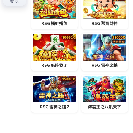
文
章:
彙整
2026 年 8 月
2026 年 7 月
2026 年 6 月
2026 年 5 月
2026 年 4 月
2026 年 3 月
2026 年 2 月
2026 年 1 月
2025 年 12 月
2025 年 11 月
2025 年 10 月