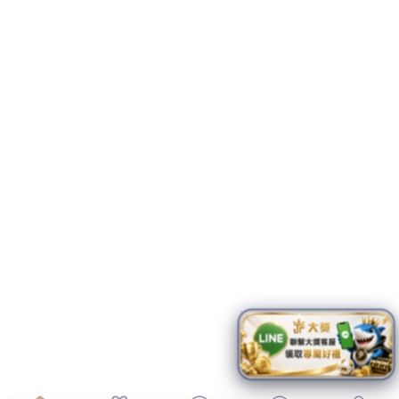
近期文章
台灣運彩官網合法場中體驗，盡享全球賽事精彩
台灣彩卷場中跟隨賽事節奏，投注更具策略性
台灣彩券即時赔率浮動，場中掌握獲利先機
台灣運彩官網合法場中投注，讓觀賽更添層次感
台灣運彩場中即時加注，掌握賽事逆轉契機
近期留言
九州娛樂城玩運彩官網
是業內最大的
運動彩券
資訊的
報馬仔
網
站，九州娛樂城主要的服務是提供論壇交流、即時比分、玩運彩投