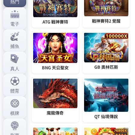
作
發
分
admin
2022 年 12 月 1 日
運彩比分
者
佈
類
日
期:
文
上一篇文章
章
台灣運彩官網讓玩家可以盡情享受賭
上
一
場最即時、最具臨場剌激的賭場氣氛
導
篇
覽
文
章:
下一篇文章
台灣運彩流暢無別的運行操作，體驗
下
一
無窮玩法的新鮮感
篇