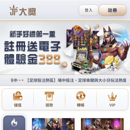
九州娛樂城玩運彩官網
運動彩券全方位滿足玩家需
求，輕鬆享受遊戲沒煩惱
LEO娛樂玩運彩官網已發展成為集現真人娛樂為一體
的多元化博彩平台，
運動彩券
遊戲的畫風十分精美，
每一處細節都值得欣賞，配上舒緩的背景音樂，融入
多種經典的玩法，讓你不管是躺著玩、側著玩、趴著
玩還是站著玩都能玩的心花怒放、意亂情迷，實时體
驗運動彩券遊戲帶來的樂趣！
作
發
分
admin
2022 年 7 月 9 日
運動彩券