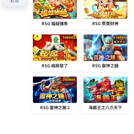
彙整
2026 年 8 月
2026 年 7 月
2026 年 6 月
2026 年 5 月
2026 年 4 月
2026 年 3 月
2026 年 2 月
2026 年 1 月
2025 年 12 月
2025 年 11 月
2025 年 10 月
2025 年 9 月
2025 年 8 月
2025 年 7 月