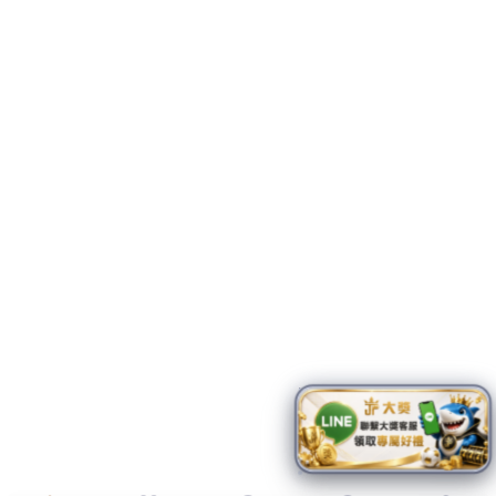
近期文章
台灣運彩官網合法場中體驗，盡享全球賽事精彩
台灣彩卷場中跟隨賽事節奏，投注更具策略性
台灣彩券即時赔率浮動，場中掌握獲利先機
台灣運彩官網合法場中投注，讓觀賽更添層次感
台灣運彩場中即時加注，掌握賽事逆轉契機
近期留言
九州娛樂城玩運彩官網
是業內最大的
運動彩券
資訊的
報馬仔
網
站，九州娛樂城主要的服務是提供論壇交流、即時比分、玩運彩投