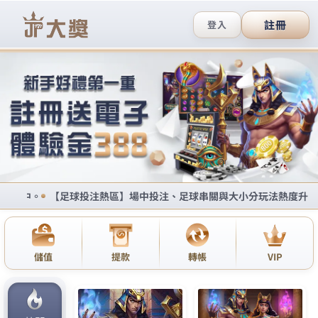
九州娛樂城玩運彩官網
台灣運彩官網體驗多種風格場
景隨機變換帶來的視覺享受
台灣運彩官網
是一家打造高品質遊戲平台的合法公
司，設有精彩刺激的娛樂設施為會員玩家量身打造精
品的遊戲，全方位提供體育賽事、彩票遊戲、棋牌遊
戲、老虎機等電子遊戲，娛樂城代理將為各玩家在不
同的節日中帶來不同的優惠及獎勵，台灣運彩官網以
極具性價比的方式體驗到頂級的休閒度假享受。