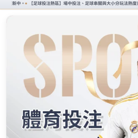
LEO娛樂玩運彩
品，
台灣運彩
遊戲
作
admin
畫面，炫酷的遊戲
者
發
2022 年 6 月 23 日
更多的好玩的娛樂
佈
分
台灣運彩
日
類
期:
文
上一篇文章
章
台灣運彩官網提供令人興奮的
上
一
導
篇
覽
文
下一篇文章
章: