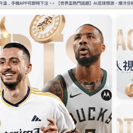
官網為客戶提供高品質的娛樂服務，提供一流的線上安全遊戲產
使用最公平的機率，讓玩家安心享受多元化的娛樂，精美的遊戲
特效，更有多款遊戲任你選擇，玩家們能够24小時能够線上PK
功用，台灣運彩等你能够體驗。
賭場遊戲，帶給玩家更多贏錢機會