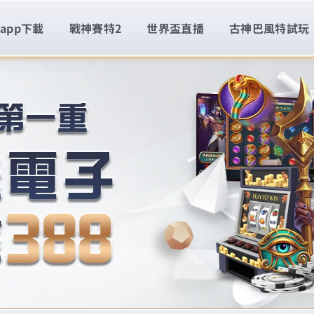
客戶需求，將品質改善作為了工作重心，曝光詐騙手法解析從客戶的迴響中找
畫面帶給玩家們真實的遊
遊戲