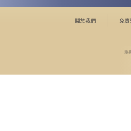
2023 年 12 月
2023 年 11 月
2023 年 10 月
2023 年 9 月
2023 年 8 月
2023 年 7 月
2023 年 6 月
2023 年 5 月
2023 年 4 月
2023 年 3 月
2023 年 2 月
2023 年 1 月
2022 年 12 月
2022 年 11 月
2022 年 10 月
2022 年 9 月
2022 年 8 月
2022 年 7 月
2022 年 6 月
2022 年 5 月
2022 年 4 月
2022 年 3 月