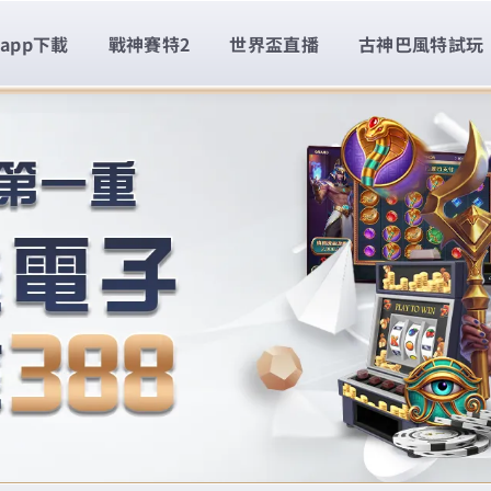
客戶需求，將品質改善作為了工作重心，曝光詐騙手法解析從客戶的迴響中找
元的遊戲、完善的顧客服
體驗