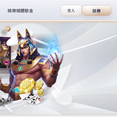
出問題源頭，並用快速的服務行動加以改善，並確認改善之後的使
搜
搜
尋
尋
關
鍵
字: