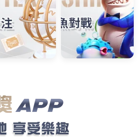
近期文章
台灣運彩官網合法場中體驗，盡享全球賽事精彩
台灣彩卷場中跟隨賽事節奏，投注更具策略性
台灣彩券即時赔率浮動，場中掌握獲利先機
台灣運彩官網合法場中投注，讓觀賽更添層次感
台灣運彩場中即時加注，掌握賽事逆轉契機
近期留言