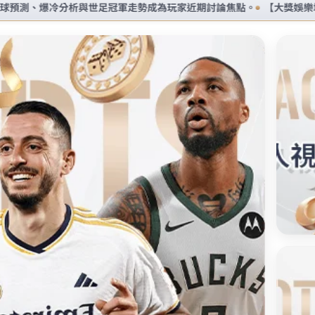
名度極高博弈遊戲平台之一，為客戶提供高品質的娛樂服務，傾
個良好的網上娛樂環境，每一位會員在體驗過我們的服務後必能
專業與熱情，嚴格訓練的客服團隊，以專業、親切的態度解，讓
歸的感覺!
娛樂效果，感受到前所未有的真實體