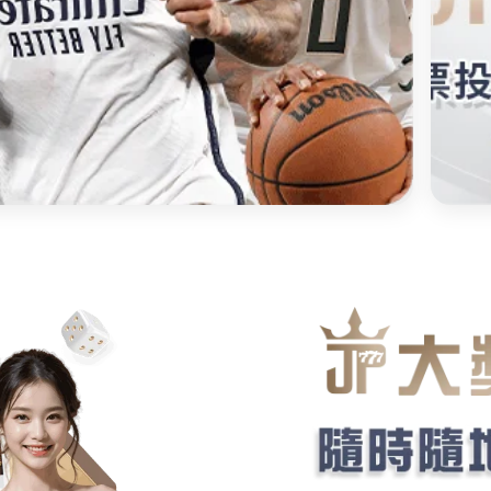
，讓你打遍無敵手