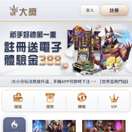
九州娛樂城玩運彩官網
推薦運動彩券有各種不同的關
卡，帶你體驗傳奇世界
運動彩券
專門為博弈愛好者設計的博彩投注遊戲，為
用戶提供完善遊戲內容、公平公正的遊戲模式，享受
最好的遊戲，更有眾多的福利模式等您來體驗哦，透
過APP即可註冊會員，首次新會員可申請遊戲體驗
金，天天登入天天送。
作
發
分
admin
2021 年 10 月 9 日
運動彩券
者
佈
類