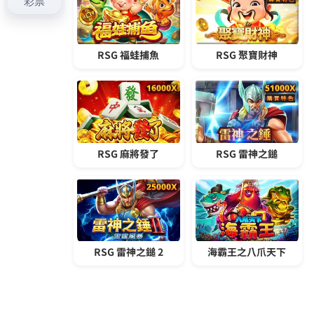
彙整
2026 年 8 月
2026 年 7 月
2026 年 6 月
2026 年 5 月
2026 年 4 月
2026 年 3 月
2026 年 2 月
2026 年 1 月
2025 年 12 月
2025 年 11 月
2025 年 10 月
2025 年 9 月
2025 年 8 月
2025 年 7 月