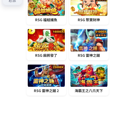
2026 年 8 月
2026 年 7 月
2026 年 6 月
2026 年 5 月
2026 年 4 月
2026 年 3 月
2026 年 2 月
2026 年 1 月
2025 年 12 月
2025 年 11 月
2025 年 10 月
2025 年 9 月
2025 年 8 月
2025 年 7 月
2025 年 6 月