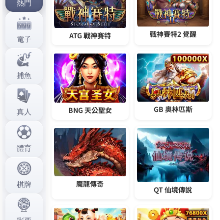
者
佈
類
日
期:
文
上一篇文章
章
台灣運彩不用安裝即可快速對戰
上
一
導
篇
覽
文
下一篇文章
章:
台灣運彩亦可以享受到與世界各地玩
下
一
家切磋的樂趣
篇
文
章:
彙整