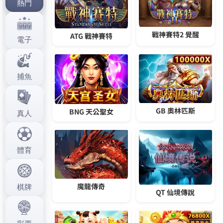
者
佈
類
日
期:
文
上一篇文章
章
台灣運彩官網推薦多款超級好玩，超
上
一
級刺激的遊戲
導
篇
覽
文
章:
下一篇文章
玩運彩多樣的玩法，經典的對決讓你
下
一
盡情遊戲
篇
文
章: