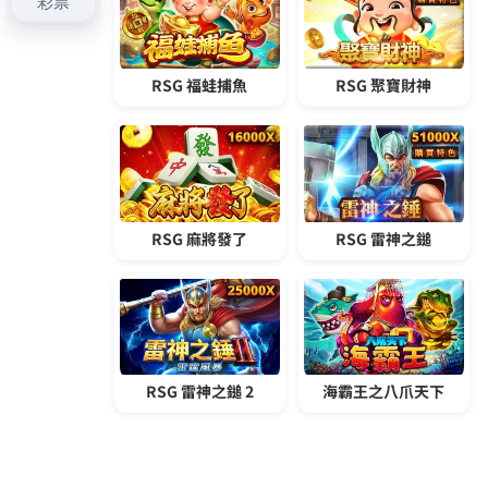
彙整
2026 年 8 月
2026 年 7 月
2026 年 6 月
2026 年 5 月
2026 年 4 月
2026 年 3 月
2026 年 2 月
2026 年 1 月
2025 年 12 月
2025 年 11 月
2025 年 10 月
2025 年 9 月
2025 年 8 月
2025 年 7 月