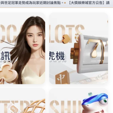
頁面
九州娛樂城dcard
台彩
台灣彩券
台灣彩卷
台灣運彩
台灣運彩官網
台灣運彩賽事表
娛樂城代理dcard
彩券
會出金的娛樂城
玩運
玩運彩
百家樂賺錢dcard
運動彩券
運彩
運彩報馬仔
運彩好朋友
運彩比分