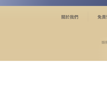
2023 年 10 月
2023 年 9 月
2023 年 8 月
2023 年 7 月
2023 年 6 月
2023 年 5 月
2023 年 4 月
2023 年 3 月
2023 年 2 月
2023 年 1 月
2022 年 12 月
2022 年 11 月
2022 年 10 月
2022 年 9 月
2022 年 8 月
2022 年 7 月
2022 年 6 月
2022 年 5 月
2022 年 4 月
2022 年 3 月
2022 年 2 月