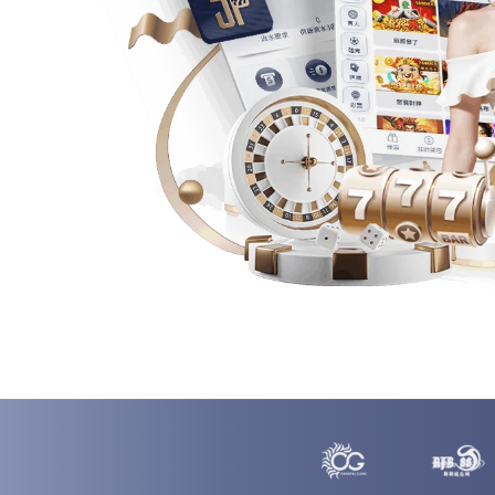
2025 年 8 月
2025 年 7 月
2025 年 6 月
2025 年 5 月
2025 年 4 月
2025 年 3 月
2025 年 2 月
2025 年 1 月
2024 年 12 月
2024 年 11 月
2024 年 10 月
2024 年 9 月
2024 年 8 月
2024 年 7 月
2024 年 6 月
2024 年 5 月
2024 年 4 月
2024 年 3 月
2024 年 2 月
2024 年 1 月
2023 年 12 月
2023 年 11 月