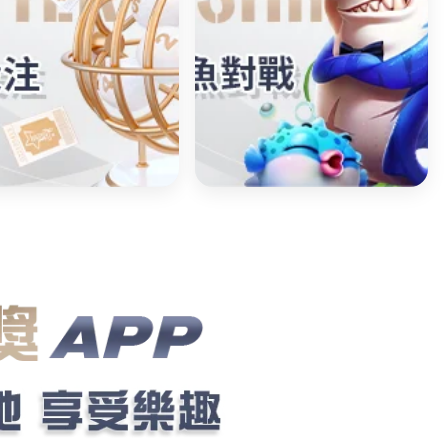
近期文章
台灣運彩官網合法場中體驗，盡享全球賽事精彩
台灣彩卷場中跟隨賽事節奏，投注更具策略性
台灣彩券即時赔率浮動，場中掌握獲利先機
台灣運彩官網合法場中投注，讓觀賽更添層次感
台灣運彩場中即時加注，掌握賽事逆轉契機
近期留言