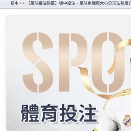
最合適的遊戲，讓
作
admin
真效果讓遊戲更貼
者
發
2020 年 9 月 7 日
戲視覺饗宴，帶給
佈
分
運彩比分
日
類
期:
文
上一篇文章
章
娛樂城超豐富的運彩遊戲任君
上
一
導
篇
覽
文
下一篇文章
章:
台彩每月不斷更新活動，帶給
下
一