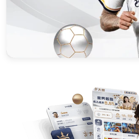
篇
文
章:
彙整
2026 年 8 月
2026 年 7 月
2026 年 6 月
2026 年 5 月
2026 年 4 月
2026 年 3 月
2026 年 2 月
2026 年 1 月
2025 年 12 月
2025 年 11 月
2025 年 10 月
2025 年 9 月