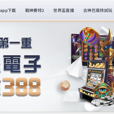
客戶需求，將品質改善作為了工作重心，曝光詐騙手法解析從客戶的迴響中找
相當多元的娛樂遊戲
提供亞洲知名遊戲品牌，您可以提出你的需求，讓我們為你安排