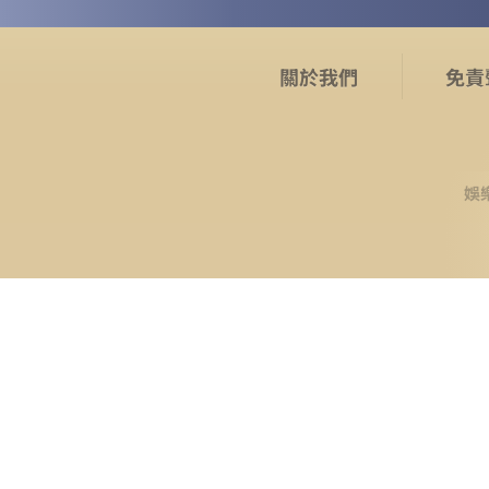
2023 年 10 月
2023 年 9 月
2023 年 8 月
2023 年 7 月
2023 年 6 月
2023 年 5 月
2023 年 4 月
2023 年 3 月
2023 年 2 月
2023 年 1 月
2022 年 12 月
2022 年 11 月
2022 年 10 月
2022 年 9 月
2022 年 8 月
2022 年 7 月
2022 年 6 月
2022 年 5 月
2022 年 4 月
2022 年 3 月
2022 年 2 月