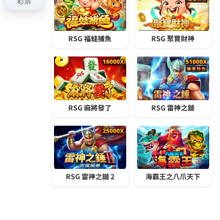
章:
彙整
2026 年 7 月
2026 年 6 月
2026 年 5 月
2026 年 4 月
2026 年 3 月
2026 年 2 月
2026 年 1 月
2025 年 12 月
2025 年 11 月
2025 年 10 月
2025 年 9 月
2025 年 8 月