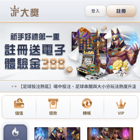
九州娛樂城玩運彩官網
提供多種熱門且多元的運彩遊
戲任你選
LEO玩運彩官網提供多樣的遊戲包括體育投注，真人
娛樂，
運彩
遊戲等，推薦每種遊戲也都有不同的特
色，人人都能依照自己的喜好找到合適的遊戲，要是
打累了，有提供最新最棒最優質的AV影城，讓每位客
人都能盡情享樂，我們不怕您贏錢只怕您忘記領優惠
這是一直以來所秉持的信念。
作
發
分
admin
2020 年 3 月 25 日
運彩