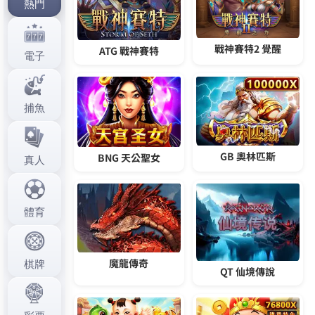
則，致力成為線上博奕軟體開發的翹楚，娛樂城推薦
憑藉著對遊戲堅決的熱情與信念，打造出多元、創
新、資安完善的精品遊戲，廣受亞洲各國之矚目，我
們深信，唯有從心出發的熱情才能做出動人大作、唯
有持續挑戰才能攀上極限之巔。
彙整
2026 年 8 月
2026 年 7 月
2026 年 6 月
2026 年 5 月
2026 年 4 月
2026 年 3 月