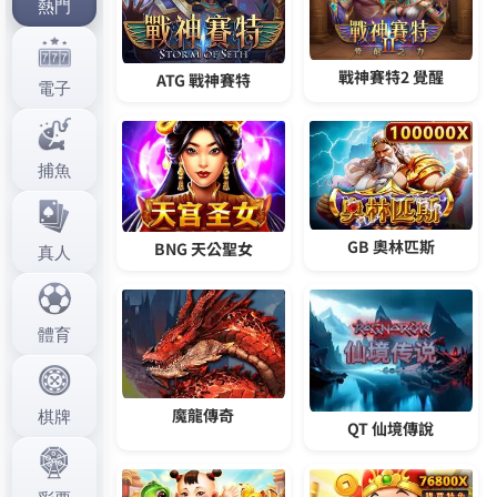
小試運氣的運彩遊戲到一擲千金的紙牌都有，隨時隨
地暢玩遊戲，它將每一個生活、娛樂、辦公等等都與
整個數據的消費類電子產品緊密聯合起來，並且支出
一個全新的平台，提供
隆亨娛樂城
，
玖天娛樂城
，
i88娛樂城
，
q8娛樂城
，各式線上博奕遊戲，優惠最
多。
彙整
2026 年 7 月
2026 年 6 月
2026 年 5 月