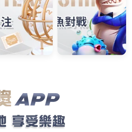
近期文章
台灣彩券即時赔率浮動，場中掌握獲利先機
台灣運彩官網合法場中投注，讓觀賽更添層次感
台灣運彩場中即時加注，掌握賽事逆轉契機
台灣彩券打造你的獲利捷徑
把握場中黃金分鐘，台灣彩券助你獲利
近期留言