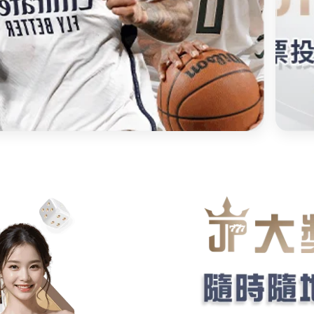
為你帶來很多的樂趣