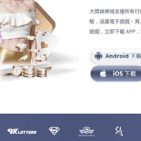
可快速對戰
快資訊為您提供最快最全最准的運彩比分，更有世界範圍內各大
分直播、賽程積分、資料分析等，台灣運彩讓所有的玩家享有一
、便利性的環境的線上博弈平台，彩票球彩，多元真人遊戲，逼
運彩不用安裝即可快速對戰！
網24小時線上客服服務
網保證在網路高度安全的環境下，推薦多款不錯的趣味性遊戲，
服務提供體育、彩票、電子遊戲等運彩品種齊全、種類繁多的娛