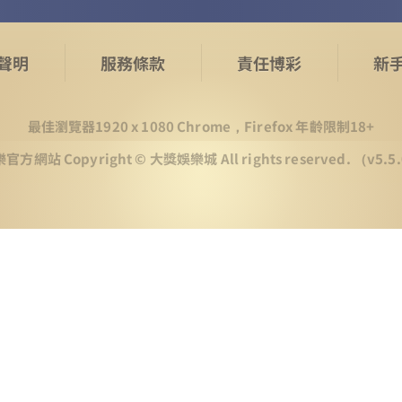
美超强體驗感，安全、公平、真實、刺激、良好氛圍，運彩讓用
受廣大精英的喜愛。
為玩家帶來極佳視覺體驗
快需要排解嗎？
台灣彩卷
的主題非常有特色，畫面版强，更有經
特色賽制等你挑戰，一定會讓你愛不釋手，千萬真人玩家線上同
的背景愉悅給你身臨其境的感受，台灣彩卷更多刺激的玩法等你