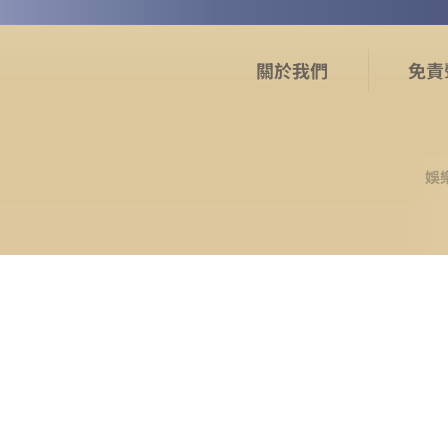
類
遊戲，遊戲介面精
期:
戶體驗優質氛圍深
台灣彩卷精緻的模式
發
2021 年 6 月 25 日
您心裏的寂寞不愉
佈
分
台灣彩卷
典玩法任你體驗、
日
類
台與你對戰，愉悅
期:
來體驗！