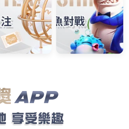
近期文章
台灣彩券即時赔率浮動，場中掌握獲利先機
台灣運彩官網合法場中投注，讓觀賽更添層次感
台灣運彩場中即時加注，掌握賽事逆轉契機
台灣彩券打造你的獲利捷徑
把握場中黃金分鐘，台灣彩券助你獲利
個
近期留言