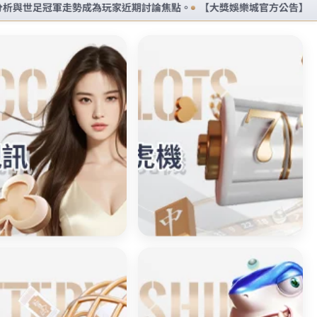
頁面
九州娛樂城dcard
台彩
台灣彩券
台灣彩卷
台灣運彩
台灣運彩官網
台灣運彩賽事表
娛樂城代理dcard
彩券
會出金的娛樂城
玩運
玩運彩
百家樂賺錢dcard
運動彩券
運彩
運彩報馬仔
運彩好朋友
運彩比分