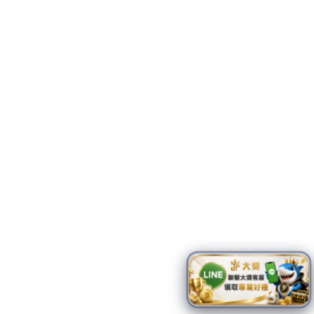
近期文章
台灣運彩官網合法場中體驗，盡享全球賽事精彩
台灣彩卷場中跟隨賽事節奏，投注更具策略性
台灣彩券即時赔率浮動，場中掌握獲利先機
台灣運彩官網合法場中投注，讓觀賽更添層次感
台灣運彩場中即時加注，掌握賽事逆轉契機
近期留言
九州娛樂城玩運彩官網
是業內最大的
運動彩券
資訊的
報馬仔
網
站，九州娛樂城主要的服務是提供論壇交流、即時比分、玩運彩投