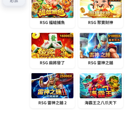
彩官網
特別推出了許多快節奏的快速過關與極速版遊
戲，例如極速百家樂，發牌與開牌時間縮短了一半，
讓你在短短幾分鐘內就能完成多局對決，享受高密度
的獲利快感，對於時間寶貴的現代人來說，這無疑是
最高效的娛樂選擇，在台灣運彩官網，利用等公車或
等電梯的零碎時間，也能輕鬆為自己賺取豐厚外快。
發
分
2026 年 5 月 8 日
台灣運彩官網
佈
類
日
期:
彩票遊戲多元化，台灣運彩官
網六合彩、今彩539賠率高於
傳統盤
今彩539、大樂透、北京賽車，在
台灣運彩官網
下注