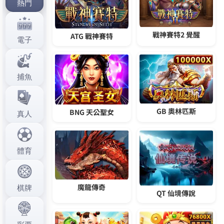
高額投注的菁英玩家提供服務，這裡有更高的投注限
額、更精緻的遊戲畫面、以及專屬的一對一客服經
理，我們注重隱私保護與服務細節，確保您的每一次
博弈都是一種享受，在尊爵廳，您不僅能體驗到頂級
的遊戲資源，還能結識各界成功人士，打造的不只是
一個賭場，更是一個品味與財富交織的社交平台，如
果您具備不凡的眼界與實力，台灣運彩官網尊爵廳誠
邀您入駐，開啟一場與地位相匹配的豪賭盛宴。
發
分
2026 年 5 月 16 日
台灣運彩官網
佈
類
日
期:
終結無聊等待！台灣運彩官網
快速過關玩法讓你快節奏獲利
生活節奏這麼快，玩遊戲當然也要講求效率！
台灣運