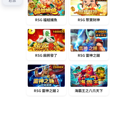
時查看各項赛事的場中赔率走勢，分析戰局變化對赔
率的影響，精准判斷最佳投注時機，中華職棒的投打
對決、籃球的犯規累積、足球的進球時間，都可能引
發赔率波動，而實時追蹤功能讓你第一時間掌握這些
資訊，台灣運彩平台穩定、數據同步快速，確保你在
赔率變動的黃金窗口及時出手，合法合規、操作便
捷，讓你在動態追蹤中輕鬆獲利，成為場中投注的高
手。
發
分
2026 年 7 月 3 日
台灣運彩官網
佈
類
日
期:
台灣彩券與熱血賽事同行，讓
觀賽體驗更上一層樓
每一場熱血體育赛事，都值得配上一場精彩的場中投